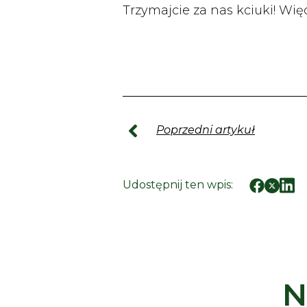
Trzymajcie za nas kciuki! Wię
Poprzedni artykuł
Udostępnij ten wpis:
N