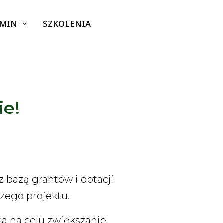
GMIN
SZKOLENIA
ie!
 bazą grantów i dotacji
zego projektu.
a na celu zwiększanie