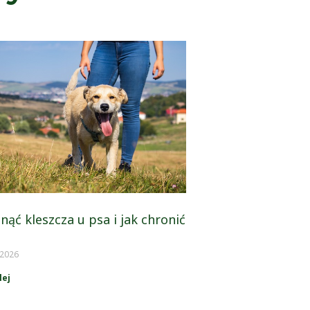
nąć kleszcza u psa i jak chronić
 2026
lej