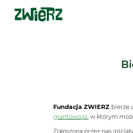
Bi
Fundacja ZWIERZ
bierze 
grantowo.pl
, w którym może
Zgłoszona przez nas inicja