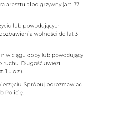
a aresztu albo grzywny (art. 37
 życiu lub powodujących
 pozbawienia wolności do lat 3
zin w ciągu doby lub powodujący
o ruchu. Długość uwięzi
1 u.o.z.).
 zwierzęciu. Spróbuj porozmawiać
b Policję.