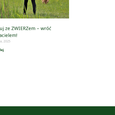
uj ze ZWIERZem – wróć
acielem!
a, 2025
lej