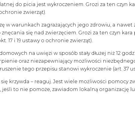
tnej do picia jest wykroczeniem. Grozi za ten czyn kar
o ochronie zwierząt).
erzę w warunkach zagrażających jego zdrowiu, a nawet
o znęcania się nad zwierzęciem. Grozi za ten czyn kara
2 pkt. 17 i 19 ustawy o ochronie zwierząt).
 domowych na uwięzi w sposób stały dłużej niż 12 god
ierpienie oraz niezapewniający możliwości niezbędneg
uszenie tego przepisu stanowi wykroczenie (art. 37 ust. 
eje się krzywda – reaguj. Jest wiele możliwości pomocy
j, jeśli to nie pomoże, zawiadom lokalną organizację lu