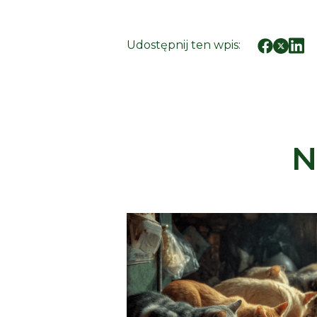
Udostępnij ten wpis:
N