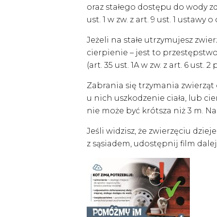
oraz stałego dostępu do wody zda
ust. 1 w zw. z art. 9 ust. 1 ustawy 
Jeżeli na stałe utrzymujesz zwi
cierpienie – jest to przestępstw
(art. 35 ust. 1A w zw. z art. 6 ust. 
Zabrania się trzymania zwierząt
u nich uszkodzenie ciała, lub c
nie może być krótsza niż 3 m. Nar
Jeśli widzisz, że zwierzęciu dzi
z sąsiadem, udostępnij film dale