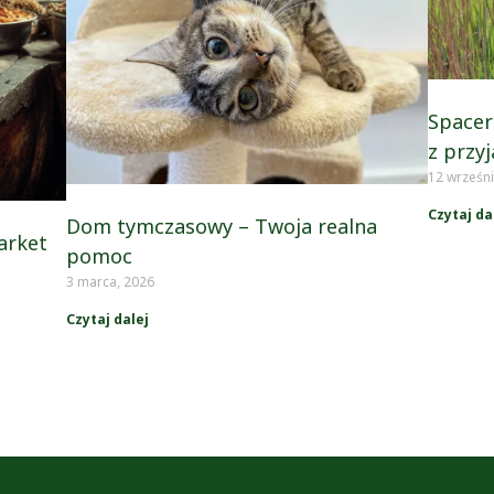
Spacer
z przyj
12 wrześni
Czytaj da
Dom tymczasowy – Twoja realna
arket
pomoc
3 marca, 2026
Czytaj dalej