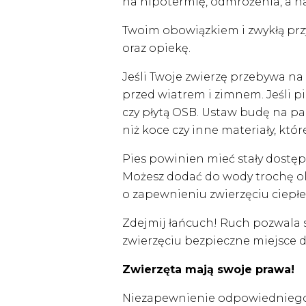
na hipotermię, odmrożenia, a n
Twoim obowiązkiem i zwykłą przy
oraz opiekę.
Jeśli Twoje zwierzę przebywa na
przed wiatrem i zimnem. Jeśli p
czy płytą OSB. Ustaw budę na pale
niż koce czy inne materiały, kt
Pies powinien mieć stały dostęp
Możesz dodać do wody trochę olej
o zapewnieniu zwierzęciu ciepł
Zdejmij łańcuch! Ruch pozwala 
zwierzęciu bezpieczne miejsce 
Zwierzęta mają swoje prawa!
Niezapewnienie odpowiedniego