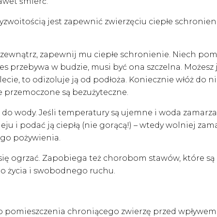
awet śmierć.
zwoitością jest zapewnić zwierzęciu ciepłe schronien
 zewnątrz, zapewnij mu ciepłe schronienie. Niech pom
ies przebywa w budzie, musi być ona szczelna. Możesz 
cie, to odizoluje ją od podłoża. Koniecznie włóż do nie
óre przemoczone są bezużyteczne.
 do wody. Jeśli temperatury są ujemne i woda zamarza, 
u i podać ją ciepłą (nie gorącą!) – wtedy wolniej zam
ego pożywienia.
się ogrzać. Zapobiega też chorobom stawów, które są
do życia i swobodnego ruchu.
 pomieszczenia chroniącego zwierzę przed wpływe