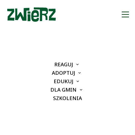
Dawidek
15 października, 2025
16:10
REAGUJ
ADOPTUJ
EDUKUJ
DLA GMIN
SZKOLENIA
Poprzedni artykuł
Kolejny artykuł
Udostępnij ten wpis: