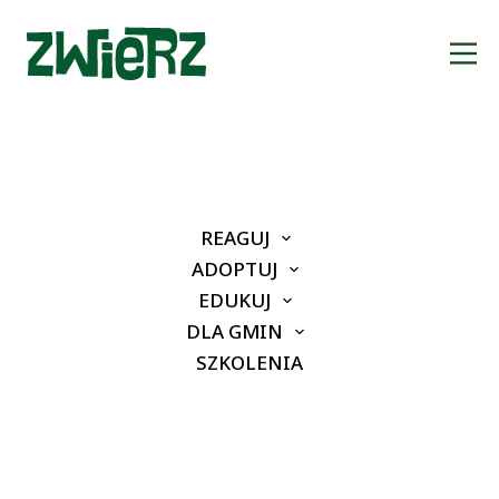
Jesteśmy dla
ZWIERZ
REAGUJ
ąt
ADOPTUJ
więcej o ZWIERZu
EDUKUJ
DLA GMIN
SZKOLENIA