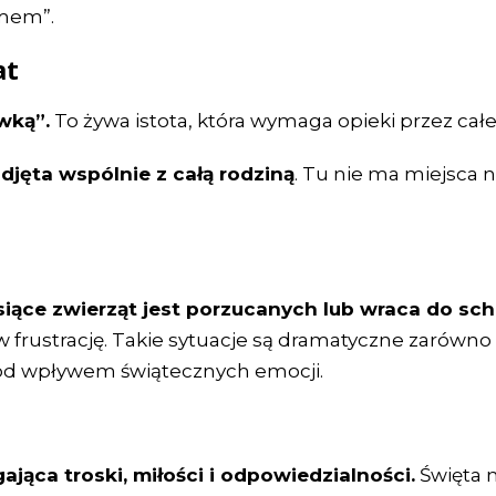
emem”.
at
wką”.
To żywa istota, która wymaga opieki przez całe
djęta wspólnie z całą rodziną
. Tu nie ma miejsca 
iące zwierząt jest porzucanych lub wraca do schr
w frustrację. Takie sytuacje są dramatyczne zarówno d
 pod wpływem świątecznych emocji.
jąca troski, miłości i odpowiedzialności.
Święta 