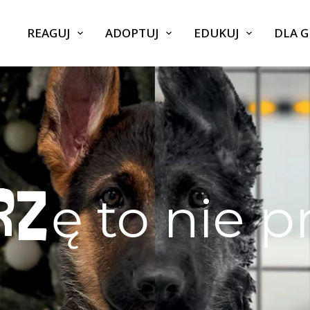
REAGUJ
ADOPTUJ
EDUKUJ
DLA 
ę to nie p
RZ