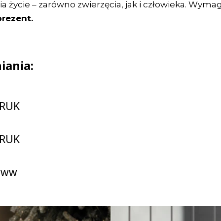
nia życie – zarówno zwierzęcia, jak i człowieka. Wyma
prezent.
iania:
DRUK
DRUK
-www