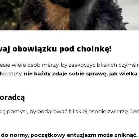
awaj obowiązku pod choinkę!
sie wiele osób marzy, by zaskoczyć bliskich czymś 
Niestety,
nie każdy zdaje sobie sprawę, jak wielk
doradcą
ię pomysł, by podarować bliskiej osobie zwierzę. Je
 do normy, początkowy entuzjazm może zniknąć.