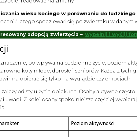
 szybciej reagować na zmiany.
liczania wieku kociego w porównaniu do ludzkiego
 ocenić, czego spodziewać się po zwierzaku w danym 
teresowany adopcją zwierzęcia –
wypełnij i wyślij f
cji
 znaczenie, bo wpływa na codzienne życie, poziom akt
zarówno koty młode, dorosłe i seniorów. Każda z tych 
powinna opierać się tylko na wyglądzie czy emocjach.
 zależy od stylu życia opiekuna. Osoby aktywne często 
i uwagi. Z kolei osoby spokojniejsze częściej wybierają
ia.
harakter
Poziom aktywności