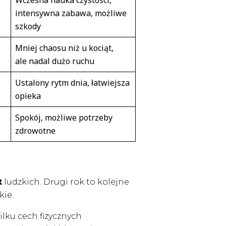
Wczesna nauka czystości,
intensywna zabawa, możliwe
szkody
Mniej chaosu niż u kociąt,
ale nadal dużo ruchu
Ustalony rytm dnia, łatwiejsza
opieka
Spokój, możliwe potrzeby
zdrowotne
t
ludzkich. Drugi rok to kolejne
kie.
ilku cech fizycznych