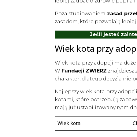
lepiej zadbać o zdrowie pupila i
Poza studiowaniem
zasad prze
zasadom, które pozwalają lepiej
Jeśli jesteś zain
Wiek kota przy adop
Wiek kota przy adopcji ma duże
W
Fundacji ZWIERZ
znajdziesz 
charakter, dlatego decyzja nie 
Najlepszy wiek kota przy adopcji
kotami, które potrzebują zabawy 
mają już ustabilizowany rytm dn
Wiek kota
C